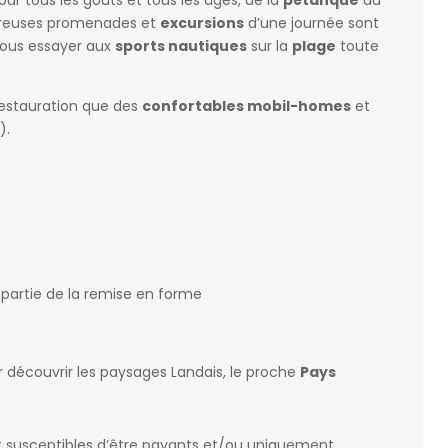
breuses promenades et
excursions
d’une journée sont
vous essayer aux
sports nautiques
sur la
plage
toute
 restauration que des
confortables mobil-homes
et
).
t partie de la remise en forme
r découvrir les paysages Landais, le proche
Pays
nt susceptibles d’être payants et/ou uniquement