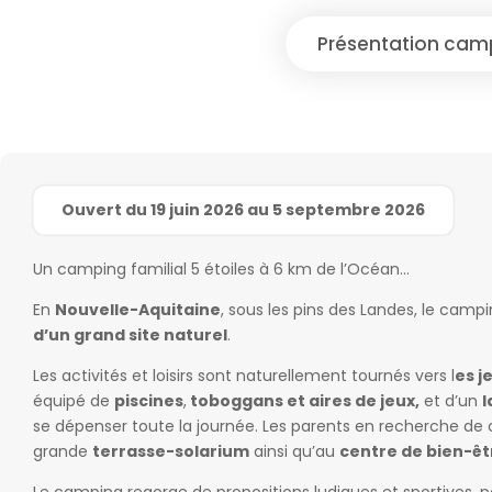
Présentation cam
Ouvert du 19 juin 2026 au 5 septembre 2026
Un camping familial 5 étoiles à 6 km de l’Océan…
En
Nouvelle-Aquitaine
, sous les pins des Landes, le camp
d’un grand site naturel
.
Les activités et loisirs sont naturellement tournés vers l
es j
équipé de
piscines
,
toboggans et aires de jeux,
et d’un
l
se dépenser toute la journée. Les parents en recherche de c
grande
terrasse-solarium
ainsi qu’au
centre de bien-êt
Le camping regorge de propositions ludiques et sportives, po