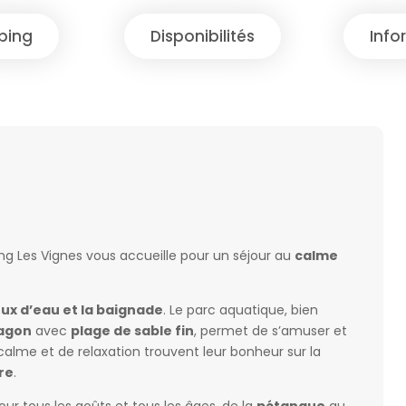
ping
Disponibilités
Info
ing Les Vignes vous accueille pour un séjour au
calme
eux d’eau et la baignade
. Le parc aquatique, bien
agon
avec
plage de sable fin
, permet de s’amuser et
alme et de relaxation trouvent leur bonheur sur la
re
.
ur tous les goûts et tous les âges, de la
pétanque
au