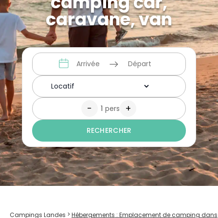
camping car,
caravane, van
−
+
pers
RECHERCHER
>
Hébergements : Emplacement de camping dans
Campings Landes